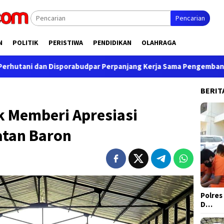
Pencarian
N
POLITIK
PERISTIWA
PENDIDIKAN
OLAHRAGA
orabudpar Perpanjang Kerja Sama Pengembangan Wisata di Nganj
BERIT
k Memberi Apresiasi
atan Baron
Polres
D…