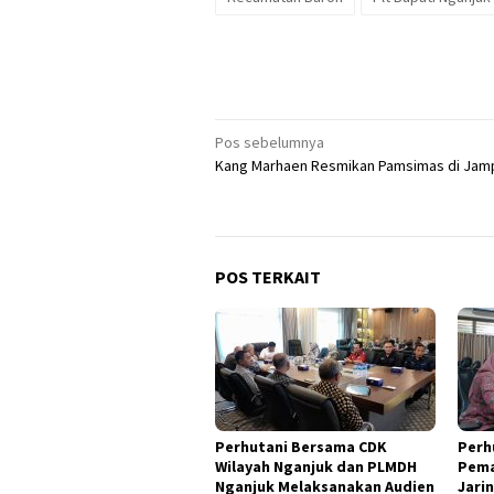
Navigasi
Pos sebelumnya
Kang Marhaen Resmikan Pamsimas di Jam
pos
POS TERKAIT
Perhutani Bersama CDK
Perh
Wilayah Nganjuk dan PLMDH
Pem
Nganjuk Melaksanakan Audien
Jari