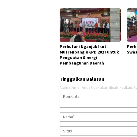
Perhutani Nganjuk Ikuti
Perh
Musrenbang RKPD 2027 untuk
Swa
Penguatan Sinergi
Pembangunan Daerah
Tinggalkan Balasan
Alamat email Anda tidak akan dipublikasikan.
Ru