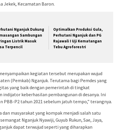
sa Jekek, Kecamatan Baron.
rhutani Nganjuk Dukung
Optimalkan Produksi Gula,
masangan Sambungan
Perhutani Nganjuk dan PG
ringan Listrik Masuk
Rajawali I Uji Kematangan
sa Terpencil
Tebu Agroforestri
enyampaikan kegiatan tersebut merupakan wujud
aten (Pemkab) Nganjuk. Terutama bagi Pemdes yang
gitas yang baik dengan pemerintah di tingkat
n indijator keberhasilan pembangunan di desanya. Ini
n PBB-P2 tahun 2021 sebelum jatuh tempo,” terangnya.
a dan masyarakat yang kompak menjadi salah satu
emangat Nganjuk Nyawiji, Guyub Rukun, Sae, Jaya,
anjuk dapat terwujud seperti yang diharapkan