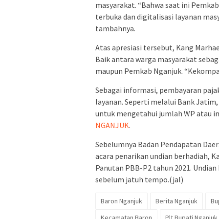
masyarakat. “Bahwa saat ini Pemk
terbuka dan digitalisasi layanan ma
tambahnya.
Atas apresiasi tersebut, Kang Marha
Baik antara warga masyarakat sebag
maupun Pemkab Nganjuk. “Kekompakk
Sebagai informasi, pembayaran paja
layanan. Seperti melalui Bank Jatim
untuk mengetahui jumlah WP atau inf
NGANJUK
.
Sebelumnya Badan Pendapatan Daer
acara penarikan undian berhadiah, K
Panutan PBB-P2 tahun 2021. Undian
sebelum jatuh tempo.(jal)
Baron Nganjuk
Berita Nganjuk
Bu
Kecamatan Baron
Plt Bupati Nganjuk