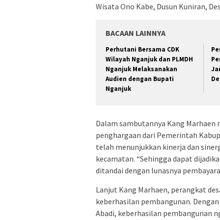
Wisata Ono Kabe, Dusun Kuniran, De
BACAAN LAINNYA
Perhutani Bersama CDK
Pe
Wilayah Nganjuk dan PLMDH
Pe
Nganjuk Melaksanakan
Ja
Audien dengan Bupati
De
Nganjuk
Dalam sambutannya Kang Marhaen m
penghargaan dari Pemerintah Kabup
telah menunjukkan kinerja dan siner
kecamatan. “Sehingga dapat dijadika
ditandai dengan lunasnya pembayara
Lanjut Kang Marhaen, perangkat des
keberhasilan pembangunan. Dengan s
Abadi, keberhasilan pembangunan ng