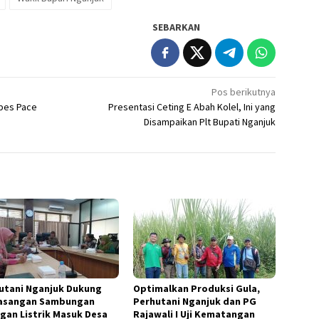
SEBARKAN
Pos berikutnya
pes Pace
Presentasi Ceting E Abah Kolel, Ini yang
Disampaikan Plt Bupati Nganjuk
utani Nganjuk Dukung
Optimalkan Produksi Gula,
asangan Sambungan
Perhutani Nganjuk dan PG
ngan Listrik Masuk Desa
Rajawali I Uji Kematangan