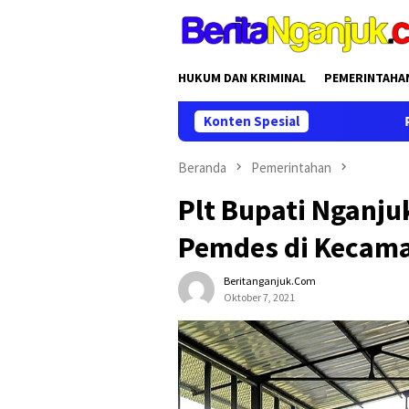
Loncat
ke
konten
HUKUM DAN KRIMINAL
PEMERINTAHA
Konten Spesial
Perhutani dan Disp
Beranda
Pemerintahan
Plt Bupati Nganju
Pemdes di Kecam
Beritanganjuk.com
Oktober 7, 2021