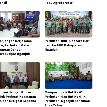
encil
Tebu Agroforestri
anjangan Kerjasama
Perhutani Ikuti Upacara Hari
ta, Perhutani Gelar
Jadi ke 1089 Kabupaten
emuan Dengan
Nganjuk
orabudpar Nganjuk
utani dengan Polres
Memperingati Hut Ke 65
juk Perkuat Keamanan
Perhutani dan Hut Ke 6 IIK,
n dan Mitigasi Bencana
Perhutani Nganjuk Santunan
Anak Yatim