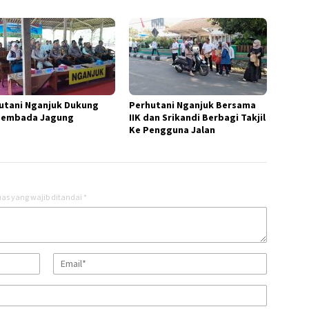
utani Nganjuk Dukung
Perhutani Nganjuk Bersama
sembada Jagung
IIK dan Srikandi Berbagi Takjil
Ke Pengguna Jalan
as yang wajib ditandai
*