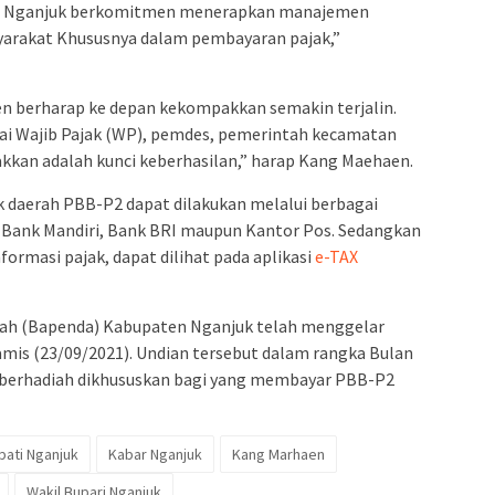
ab Nganjuk berkomitmen menerapkan manajemen
syarakat Khususnya dalam pembayaran pajak,”
en berharap ke depan kekompakkan semakin terjalin.
ai Wajib Pajak (WP), pemdes, pemerintah kecamatan
an adalah kunci keberhasilan,” harap Kang Maehaen.
k daerah PBB-P2 dapat dilakukan melalui berbagai
, Bank Mandiri, Bank BRI maupun Kantor Pos. Sedangkan
ormasi pajak, dapat dilihat pada aplikasi
e-TAX
ah (Bapenda) Kabupaten Nganjuk telah menggelar
amis (23/09/2021). Undian tersebut dalam rangka Bulan
 berhadiah dikhususkan bagi yang membayar PBB-P2
pati Nganjuk
Kabar Nganjuk
Kang Marhaen
Wakil Bupari Nganjuk