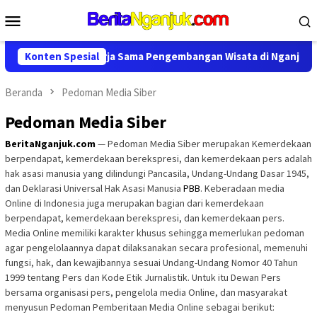
Loncat
Menu
ke
Mobile
konten
Perpanjang Kerja Sama Pengembangan Wisata di Nganjuk
Konten Spesial
Beranda
Pedoman Media Siber
Pedoman Media Siber
BeritaNganjuk.com
— Pedoman Media Siber merupakan Kemerdekaan
berpendapat, kemerdekaan berekspresi, dan kemerdekaan pers adalah
hak asasi manusia yang dilindungi Pancasila, Undang-Undang Dasar 1945,
dan Deklarasi Universal Hak Asasi Manusia
PBB
. Keberadaan media
Online di Indonesia juga merupakan bagian dari kemerdekaan
berpendapat, kemerdekaan berekspresi, dan kemerdekaan pers.
Media Online memiliki karakter khusus sehingga memerlukan pedoman
agar pengelolaannya dapat dilaksanakan secara profesional, memenuhi
fungsi, hak, dan kewajibannya sesuai Undang-Undang Nomor 40 Tahun
1999 tentang Pers dan Kode Etik Jurnalistik. Untuk itu Dewan Pers
bersama organisasi pers, pengelola media Online, dan masyarakat
menyusun Pedoman Pemberitaan Media Online sebagai berikut: