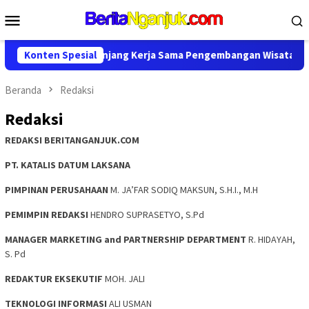
Loncat
Menu
ke
Mobile
konten
sporabudpar Perpanjang Kerja Sama Pengembangan Wisata di Ng
Konten Spesial
Beranda
Redaksi
Redaksi
REDAKSI BERITANGANJUK.COM
PT. KATALIS DATUM LAKSANA
PIMPINAN PERUSAHAAN
M. JA’FAR SODIQ MAKSUN, S.H.I., M.H
PEMIMPIN REDAKSI
HENDRO SUPRASETYO, S.Pd
MANAGER MARKETING and PARTNERSHIP DEPARTMENT
R. HIDAYAH,
S. Pd
REDAKTUR EKSEKUTIF
MOH. JALI
TEKNOLOGI INFORMASI
ALI USMAN