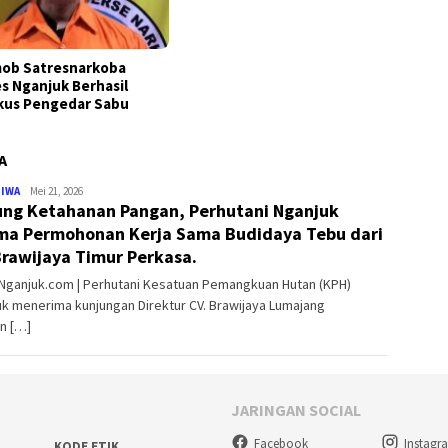
ob Satresnarkoba
es Nganjuk Berhasil
kus Pengedar Sabu
A
dicky
TIWA
Mei 21, 2026
ng Ketahanan Pangan, Perhutani Nganjuk
wahyudi
ma Permohonan Kerja Sama Budidaya Tebu dari
Brawijaya Timur Perkasa.
aNganjuk.com | Perhutani Kesatuan Pemangkuan Hutan (KPH)
k menerima kunjungan Direktur CV. Brawijaya Lumajang
n […]
JARINGAN SOCIAL
Facebook
Instagr
KODE ETIK