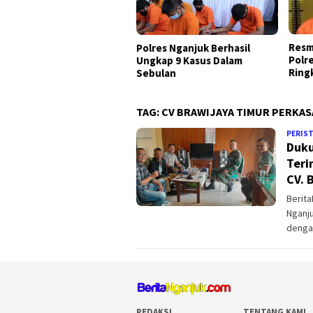
Resm
Polres Nganjuk Berhasil
Polr
Ungkap 9 Kasus Dalam
Ring
Sebulan
TAG:
CV BRAWIJAYA TIMUR PERKAS
PERIS
Duku
Teri
CV. 
Berit
Nganju
denga
REDAKSI
TENTANG KAMI