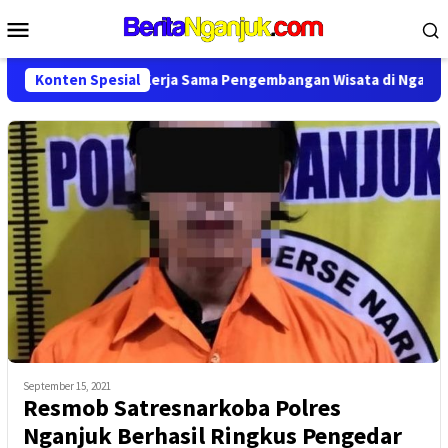
Loncat
Menu
ke
Mobile
konten
par Perpanjang Kerja Sama Pengembangan Wisata di Nganjuk
Konten Spesial
September 15, 2021
Resmob Satresnarkoba Polres
Nganjuk Berhasil Ringkus Pengedar