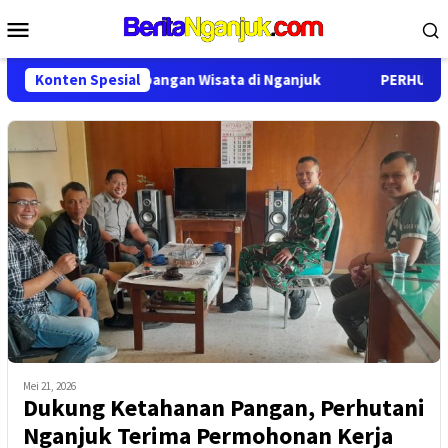
Loncat
Menu
ke
Mobile
konten
ja Sama Pengembangan Wisata di Nganjuk
Konten Spesial
PERHUTANI KPH
Mei 21, 2026
Dukung Ketahanan Pangan, Perhutani
Nganjuk Terima Permohonan Kerja