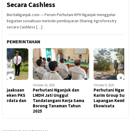
Secara Cashless
BeritaNganjuk.com — Perum Perhutani KPH Nganjuk menggelar
kegiatan sosialisasi metode pembayaran Sharing Agroforestry
secara Cashless […]
PEMERINTAHAN
«
»
Oktober 16, 2025
Oktober 9, 2025
O
Perhutani Nganjuk dan
Perhutani Nganjuk dan
T
LMDH Jati Unggul
Karim Group Survey
n
Tandatangani Kerja Sama
Lapangan Kembangkan
D
Borong Tanaman Tahun
Ekowisata
2025