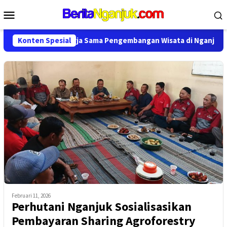
Loncat
Menu
ke
Mobile
konten
Perpanjang Kerja Sama Pengembangan Wisata di Nganjuk
Konten Spesial
Februari 11, 2026
Perhutani Nganjuk Sosialisasikan
Pembayaran Sharing Agroforestry