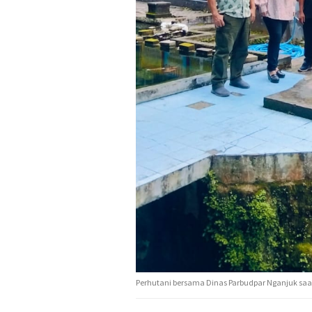
Perhutani bersama Dinas Parbudpar Nganjuk saat