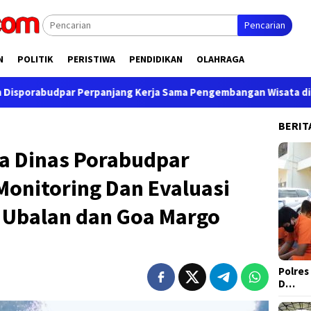
Pencarian
N
POLITIK
PERISTIWA
PENDIDIKAN
OLAHRAGA
jang Kerja Sama Pengembangan Wisata di Nganjuk
PERHU
BERIT
a Dinas Porabudpar
Monitoring Dan Evaluasi
 Ubalan dan Goa Margo
Polres
D…