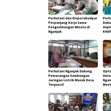
Perhutani dan Disporabudpar
Perh
Perpanjang Kerja Sama
Duku
Pengembangan Wisata di
Impl
Nganjuk
KHD
Perhutani Nganjuk Dukung
Opti
Pemasangan Sambungan
Huta
Jaringan Listrik Masuk Desa
Ngan
Terpencil
Meet