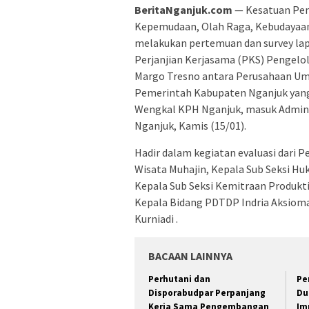
BeritaNganjuk.com
— Kesatuan Pem
Kepemudaan, Olah Raga, Kebudayaan 
melakukan pertemuan dan survey la
Perjanjian Kerjasama (PKS) Pengel
Margo Tresno antara Perusahaan U
Pemerintah Kabupaten Nganjuk yan
Wengkal KPH Nganjuk, masuk Admini
Nganjuk, Kamis (15/01).
Hadir dalam kegiatan evaluasi dari 
Wisata Muhajin, Kepala Sub Seksi H
Kepala Sub Seksi Kemitraan Produkt
Kepala Bidang PDTDP Indria Aksioma
Kurniadi .
BACAAN LAINNYA
Perhutani dan
Pe
Disporabudpar Perpanjang
Du
Kerja Sama Pengembangan
Im