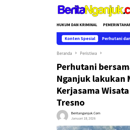
Loncat
ke
konten
HUKUM DAN KRIMINAL
PEMERINTAHA
Perhutani dan Disporabudpar Perpan
Konten Spesial
Beranda
Peristiwa
Perhutani bersam
Nganjuk lakukan 
Kerjasama Wisata
Tresno
Beritanganjuk.com
Januari 18, 2026