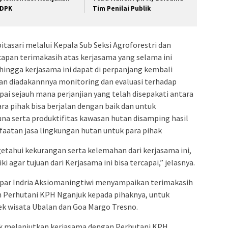
DPK
Tim Penilai Publik
tasari melalui Kepala Sub Seksi Agroforestri dan
pan terimakasih atas kerjasama yang selama ini
hingga kerjasama ini dapat di perpanjang kembali
juan diadakannnya monitoring dan evaluasi terhadap
pai sejauh mana perjanjian yang telah disepakati antara
a pihak bisa berjalan dengan baik dan untuk
na serta produktifitas kawasan hutan disamping hasil
aatan jasa lingkungan hutan untuk para pihak
etahui kekurangan serta kelemahan dari kerjasama ini,
i agar tujuan dari Kerjasama ini bisa tercapai,” jelasnya.
ar Indria Aksiomaningtiwi menyampaikan terimakasih
eh Perhutani KPH Nganjuk kepada pihaknya, untuk
k wisata Ubalan dan Goa Margo Tresno.
uk melanjutkan kerjasama dengan Perhutani KPH