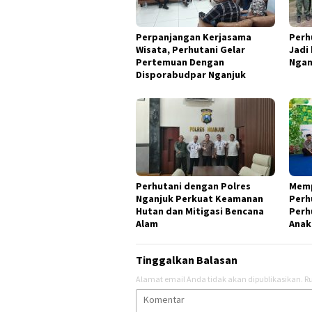
Perpanjangan Kerjasama
Perh
Wisata, Perhutani Gelar
Jadi
Pertemuan Dengan
Ngan
Disporabudpar Nganjuk
Perhutani dengan Polres
Memp
Nganjuk Perkuat Keamanan
Perhu
Hutan dan Mitigasi Bencana
Perh
Alam
Anak
Tinggalkan Balasan
Alamat email Anda tidak akan dipublikasikan.
Ru