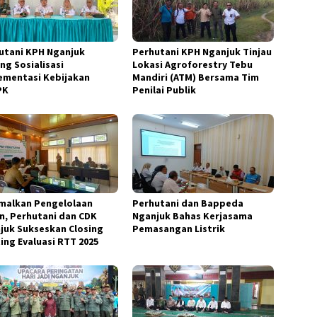
utani KPH Nganjuk
Perhutani KPH Nganjuk Tinjau
ng Sosialisasi
Lokasi Agroforestry Tebu
ementasi Kebijakan
Mandiri (ATM) Bersama Tim
PK
Penilai Publik
malkan Pengelolaan
Perhutani dan Bappeda
n, Perhutani dan CDK
Nganjuk Bahas Kerjasama
juk Sukseskan Closing
Pemasangan Listrik
ing Evaluasi RTT 2025