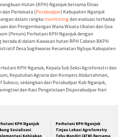
angkuan Hutan (KPH) Nganjuk bersama Dinas
dan Pariwisata (
Porabudpar
) Kabupaten Nganjuk
pangan dalam rangka
monitoring
dan evaluasi terhadap
olaan dan Pengembangan Wana Wisata Ubalan dan Goa
mum (Perum) Perhutani KPH Nganjuk dengan
g berada di dalam Kawasan hutan RPH Cabean BKPH
stratif Desa Sugihwaras Kecamatan Ngluyu Kabupaten
Perhutani KPH Nganuk, Kepala Sub Seksi Agroforestri dan
ukum, Kepatuhan Agraria dan Kompers Abdurrahman,
if Sukoco, sedangkan dari Porabudpar Kab Nganjuk,
ningtiwi dan Kasi Pengelolaan Disporabudpar Hari
rhutani KPH Nganjuk
Perhutani KPH Nganjuk
kung Sosialisasi
Tinjau Lokasi Agroforestry
plementasi Kebijakan
Tebu Mandiri (ATM) Bersama