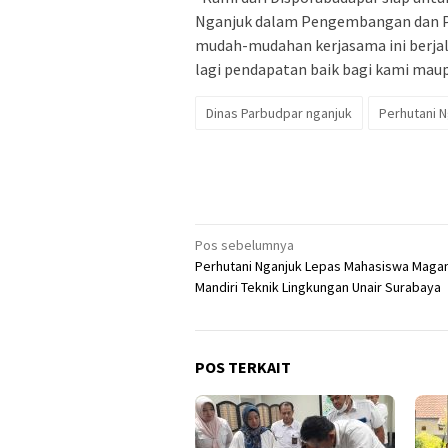
Nganjuk dalam Pengembangan dan P
mudah-mudahan kerjasama ini berja
lagi pendapatan baik bagi kami maup
Dinas Parbudpar nganjuk
Perhutani 
Navigasi
Pos sebelumnya
Perhutani Nganjuk Lepas Mahasiswa Maga
pos
Mandiri Teknik Lingkungan Unair Surabaya
POS TERKAIT