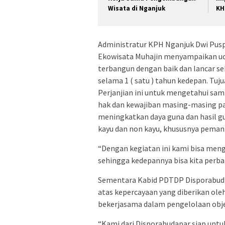
Wisata di Nganjuk
KH
Administratur KPH Nganjuk Dwi Puspi
Ekowisata Muhajin menyampaikan uca
terbangun dengan baik dan lancar se
selama 1 ( satu ) tahun kedepan. Tu
Perjanjian ini untuk mengetahui sam
hak dan kewajiban masing-masing par
meningkatkan daya guna dan hasil gu
kayu dan non kayu, khususnya pemanf
“Dengan kegiatan ini kami bisa meng
sehingga kedepannya bisa kita perbaik
Sementara Kabid PDTDP Disporabudp
atas kepercayaan yang diberikan ol
bekerjasama dalam pengelolaan obje
“Kami dari Disporabudapar siap unt