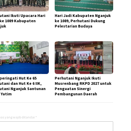
utani Ikuti Upacara Hari
Hari Jadi Kabupaten Nganjuk
 ke 1089 Kabupaten
ke 1089, Perhutani Dukung
juk
Pelestarian Budaya
eringati Hut Ke 65
Perhutani Nganjuk Ikuti
tani dan Hut Ke 6 IIK,
Musrenbang RKPD 2027 untuk
utani Nganjuk Santunan
Penguatan Sinergi
 Yatim
Pembangunan Daerah
as yang wajib ditandai
*