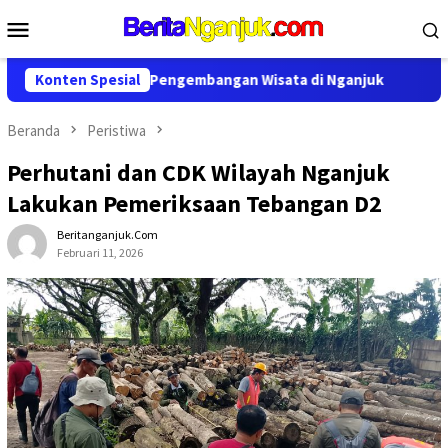
Loncat
Menu
ke
Mobile
konten
erja Sama Pengembangan Wisata di Nganjuk
Konten Spesial
PERHUTANI K
Beranda
Peristiwa
Perhutani dan CDK Wilayah Nganjuk
Lakukan Pemeriksaan Tebangan D2
Beritanganjuk.com
Februari 11, 2026