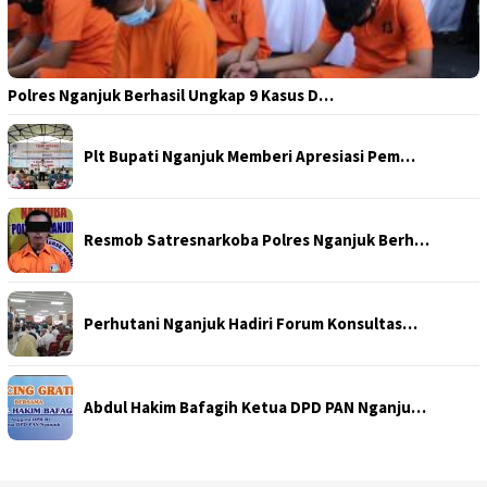
Polres Nganjuk Berhasil Ungkap 9 Kasus D…
Plt Bupati Nganjuk Memberi Apresiasi Pem…
Resmob Satresnarkoba Polres Nganjuk Berh…
Perhutani Nganjuk Hadiri Forum Konsultas…
Abdul Hakim Bafagih Ketua DPD PAN Nganju…