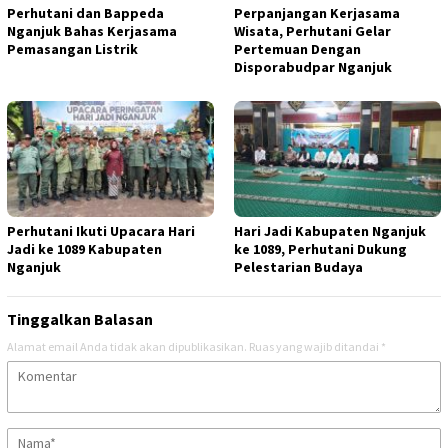
Perhutani dan Bappeda
Perpanjangan Kerjasama
Nganjuk Bahas Kerjasama
Wisata, Perhutani Gelar
Pemasangan Listrik
Pertemuan Dengan
Disporabudpar Nganjuk
Perhutani Ikuti Upacara Hari
Hari Jadi Kabupaten Nganjuk
Jadi ke 1089 Kabupaten
ke 1089, Perhutani Dukung
Nganjuk
Pelestarian Budaya
Tinggalkan Balasan
Alamat email Anda tidak akan dipublikasikan.
Ruas yang wajib ditandai
*