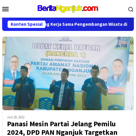
Loncat
Menu
ke
Mobile
konten
udpar Perpanjang Kerja Sama Pengembangan Wisata di Nganjuk
Konten Spesial
Juni 29, 2022
Panasi Mesin Partai Jelang Pemilu
2024, DPD PAN Nganjuk Targetkan